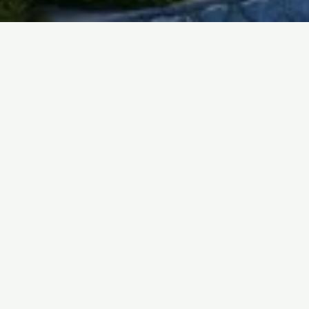
Il lavoro secondo l’AUI
RESPONSABILITÀ E
CUORE
Siamo un team piccolo e appassionato. Crediamo
nella mentalità aperta, nella responsabilità di ognuno
e nella gioia di fare quello che si ama. All’AUI non
trovi una classica gestione alberghiera. Siamo una
struttura moderna, dinamica, con strutture chiare,
processi efficienti e un’affiatata collegialità. Qui
ognuno lavora in autonomia, con responsabilità e
cuore, con il sostegno dell’intera squadra. Per
lavorare bene, per continuare a migliorarci. Allora, sei