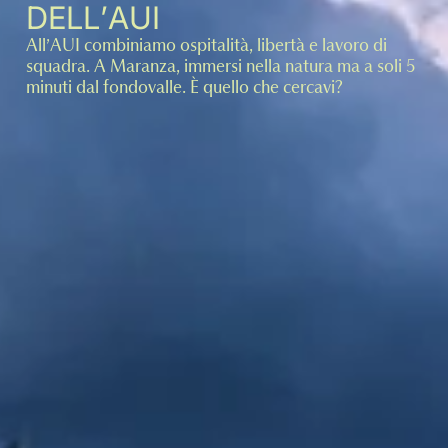
DELL’AUI
All’AUI combiniamo ospitalità, libertà e lavoro di
squadra. A Maranza, immersi nella natura ma a soli 5
minuti dal fondovalle. È quello che cercavi?