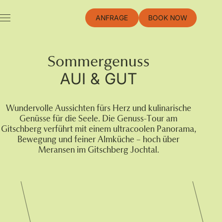
Jump
to
ANFRAGE
BOOK NOW
the
content
Sommergenuss
AUI & GUT
Wundervolle Aussichten fürs Herz und kulinarische
Genüsse für die Seele. Die Genuss-Tour am
Gitschberg verführt mit einem ultracoolen Panorama,
Bewegung und feiner Almküche – hoch über
Meransen im Gitschberg Jochtal.